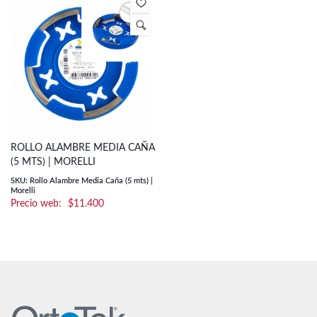
$7.7
hast
$12.
ROLLO ALAMBRE MEDIA CAÑA
(5 MTS) | MORELLI
SKU: Rollo Alambre Media Caña (5 mts) |
Morelli
$
11.400