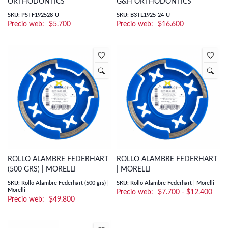
ORTHODONTICS
G&H ORTHODONTICS
SKU: PSTF192528-U
SKU: B3TL1925-24-U
$
5.700
$
16.600
ROLLO ALAMBRE FEDERHART
ROLLO ALAMBRE FEDERHART
(500 GRS) | MORELLI
| MORELLI
SKU: Rollo Alambre Federhart (500 grs) |
SKU: Rollo Alambre Federhart | Morelli
Morelli
Rang
$
7.700
-
$
12.400
$
49.800
de
preci
desd