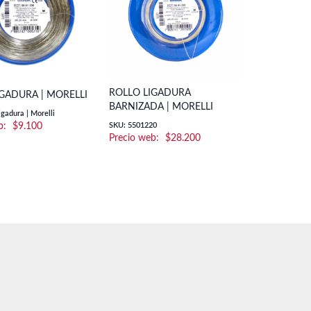
ROLLO LIGADURA
IGADURA | MORELLI
BARNIZADA | MORELLI
igadura | Morelli
$
9.100
SKU: 5501220
$
28.200