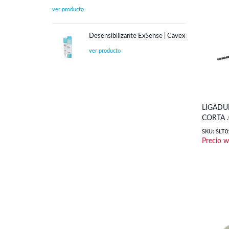
Desensibilizante ExSense | Cavex
LIGADU
CORTA .
SKU: SLT0