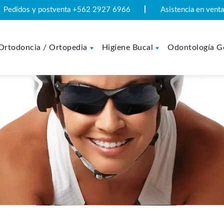
Pedidos y postventa +562 2927 6966
Asistencia en ven
Ortodoncia / Ortopedia
Higiene Bucal
Odontología G