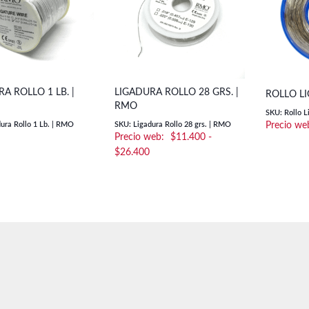
A ROLLO 1 LB. |
LIGADURA ROLLO 28 GRS. |
ROLLO L
RMO
SKU: Rollo L
ura Rollo 1 Lb. | RMO
SKU: Ligadura Rollo 28 grs. | RMO
$
11.400
-
Rango
$
26.400
de
precios:
desde
$11.400
hasta
$26.400