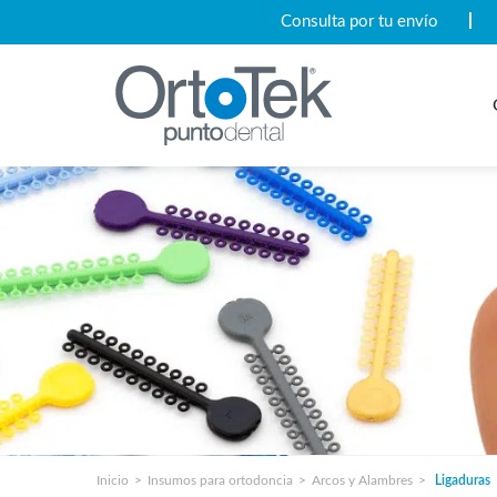
Consulta por tu envío
Inicio
Insumos para ortodoncia
Arcos y Alambres
Ligaduras