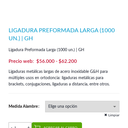
LIGADURA PREFORMADA LARGA (1000
UN.) | GH
Ligadura Preformada Larga (1000 un.) | GH
Rango
$
56.000
-
$
62.200
de
Ligaduras metálicas largas de acero inoxidable G&H para
precios:
múltiples usos en ortodoncia: ligaduras metálicas para
desde
brackets, conjugaciones, ligaduras a distancia, entre otros.
$56.000
hasta
Medida Alambre
$62.200
Limpiar
Ligadura Preformada Larga (1000 un.) | GH cantidad
AGREGAR AL CARRO