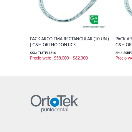
PACK ARCO TMA RECTANGULAR (10 UN.)
PACK AR
| G&H ORTHODONTICS
G&H OR
SKU: TMTFL1616
SKU: SSBF
Rango
$
58.000
-
$
62.300
de
precios:
desde
$58.000
hasta
$62.300