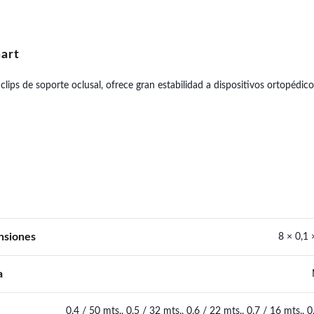
hart
e clips de soporte oclusal, ofrece gran estabilidad a dispositivos ortopédi
nsiones
8 × 0,1
a
0.4 / 50 mts., 0.5 / 32 mts., 0.6 / 22 mts., 0.7 / 16 mts., 0