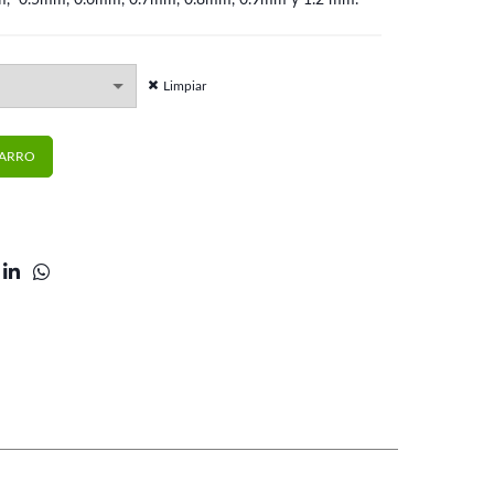
mm, 0.5mm, 0.6mm, 0.7mm, 0.8mm, 0.9mm y 1.2 mm.
hasta
$12.400
Limpiar
orelli cantidad
CARRO