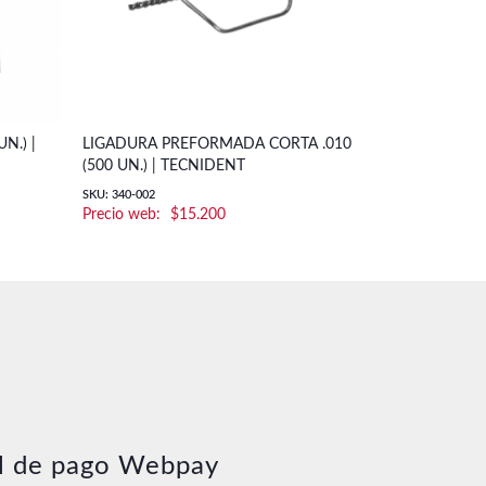
N.) |
LIGADURA PREFORMADA CORTA .010
PACK ARCO 
(500 UN.) | TECNIDENT
UN.) | MORE
SKU: 340-002
SKU: Pack Arco T
$
15.200
l de pago Webpay