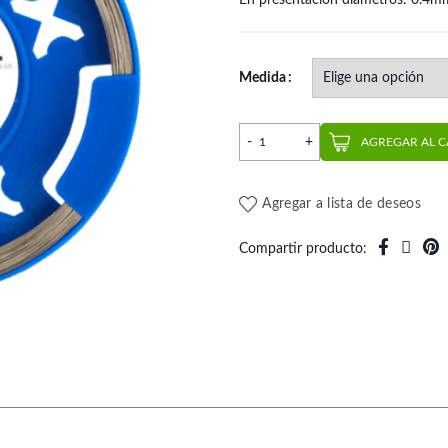
En presentación diámetros: 0.4
Medida
Rollo Alambre Federhart | M
AGREGAR AL 
Agregar a lista de deseos
Compartir producto