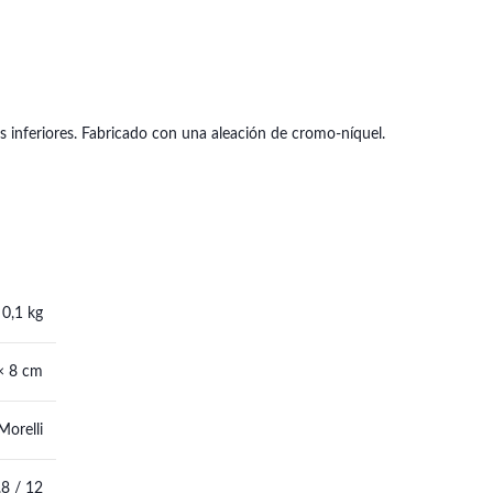
cos inferiores. Fabricado con una aleación de cromo-níquel.
0,1 kg
 × 8 cm
Morelli
.8 / 12