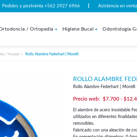
Pedidos y postventa +562 2927 6966
Asistencia en ven
Ortodoncia / Ortopedia
Higiene Bucal
Odontología G
DKL / Posted
Rollo Alambre Federhart | Morelli
ROLLO ALAMBRE FED
Rollo Alambre Federhart | Morelli
$
7.700
-
$
12.
El alambre de acero inoxidable Fe
utilizados en diferentes finalida
removibles.
Fabricado con una aleación de cr