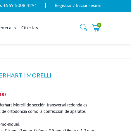
tas +569 5008 4291
Registrar / Iniciar sesión
0
eneral
Ofertas
ERHART | MORELLI
Rango
400
de
derhart Morelli de sección transversal redonda es
precios:
des de ortodoncia como la confección de aparatos
desde
omo-níquel.
$7.700