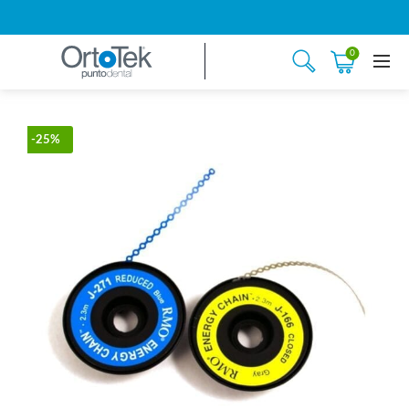
0
-25%