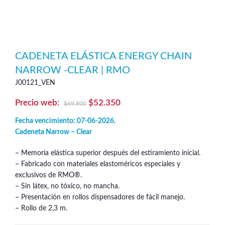
CADENETA ELÁSTICA ENERGY CHAIN
NARROW -CLEAR | RMO
J00121_VEN
El
El
$
52.350
$
69.800
precio
precio
Fecha vencimiento: 07-06-2026.
original
actual
Cadeneta Narrow – Clear
era:
es:
– Memoria elástica superior después del estiramiento inicial.
$69.800.
$52.350.
– Fabricado con materiales elastoméricos especiales y
exclusivos de RMO®.
– Sin látex, no tóxico, no mancha.
– Presentación en rollos dispensadores de fácil manejo.
– Rollo de 2,3 m.