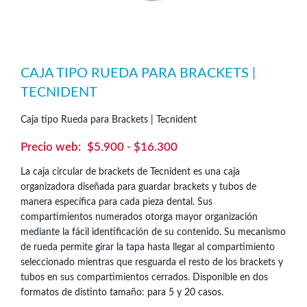
CAJA TIPO RUEDA PARA BRACKETS |
TECNIDENT
Caja tipo Rueda para Brackets | Tecnident
Rango
$
5.900
-
$
16.300
de
La caja circular de brackets de Tecnident es una caja
precios:
organizadora diseñada para guardar brackets y tubos de
desde
manera específica para cada pieza dental. Sus
compartimientos numerados otorga mayor organización
$5.900
mediante la fácil identificación de su contenido. Su mecanismo
hasta
de rueda permite girar la tapa hasta llegar al compartimiento
$16.300
seleccionado mientras que resguarda el resto de los brackets y
tubos en sus compartimientos cerrados. Disponible en dos
formatos de distinto tamaño: para 5 y 20 casos.