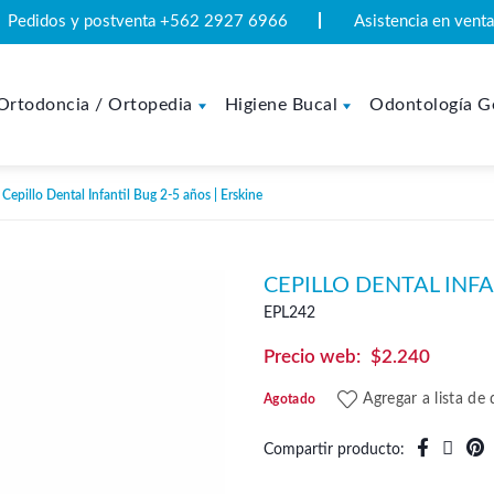
Pedidos y postventa +562 2927 6966
Asistencia en ven
Ortodoncia / Ortopedia
Higiene Bucal
Odontología G
Cepillo Dental Infantil Bug 2-5 años | Erskine
CEPILLO DENTAL INFA
EPL242
$
2.240
Agregar a lista de
Agotado
Compartir producto