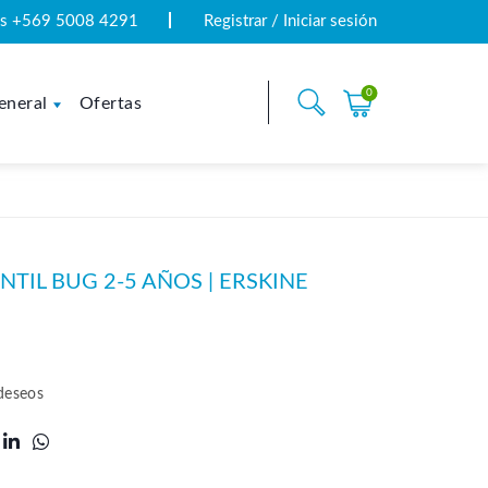
tas +569 5008 4291
Registrar / Iniciar sesión
0
eneral
Ofertas
NTIL BUG 2-5 AÑOS | ERSKINE
 deseos