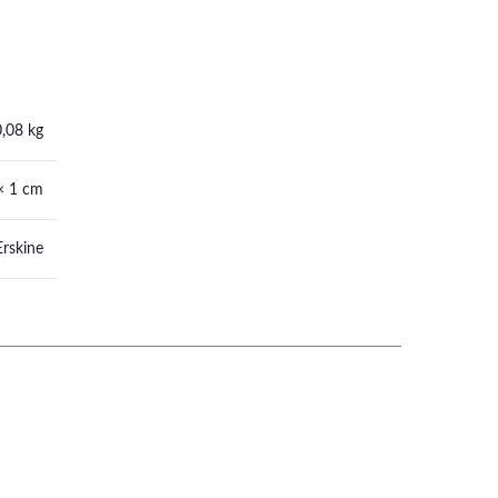
0,08 kg
× 1 cm
Erskine