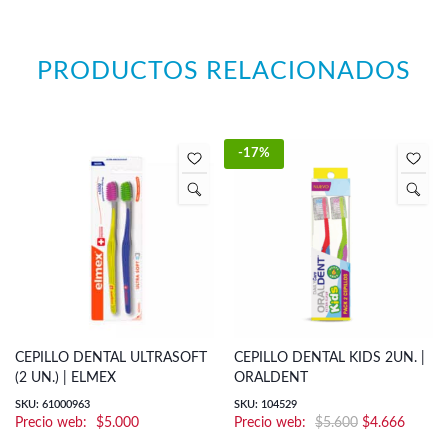
PRODUCTOS RELACIONADOS
-17%
CEPILLO DENTAL ULTRASOFT
CEPILLO DENTAL KIDS 2UN. |
(2 UN.) | ELMEX
ORALDENT
SKU: 61000963
SKU: 104529
El
El
$
5.000
$
5.600
$
4.666
precio
precio