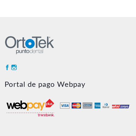
original
actual
era:
es:
$5.600.
$4.666
Portal de pago Webpay