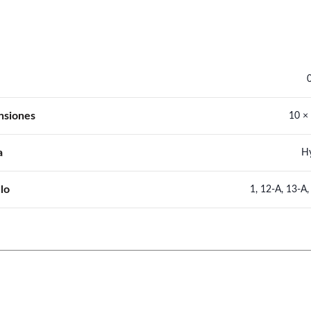
nsiones
10 ×
a
Hy
lo
1, 12-A, 13-A, 