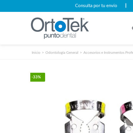
Consulta por tu envío
Inicio
Odontología General
Accesorios e Instrumentos Prof
-33%