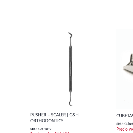
PUSHER – SCALER | G&H
CUBETA
ORTHODONTICS
SKU: Cubet
SKU: GH-1019