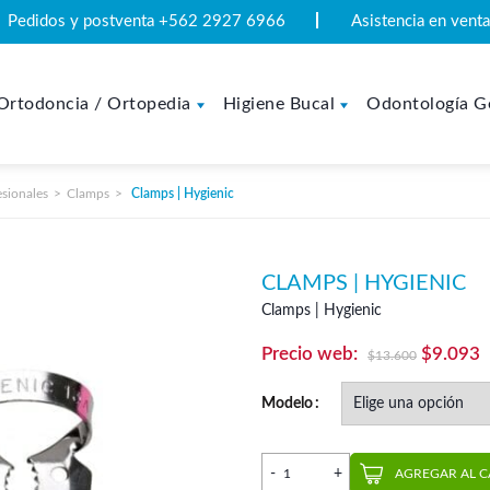
Pedidos y postventa +562 2927 6966
Asistencia en ven
Ortodoncia / Ortopedia
Higiene Bucal
Odontología G
esionales
Clamps
Clamps | Hygienic
CLAMPS | HYGIENIC
Clamps | Hygienic
El
E
$
9.093
$
13.600
precio
p
Modelo
original
a
era:
e
Clamps | Hygienic cantidad
$13.600
$
AGREGAR AL 