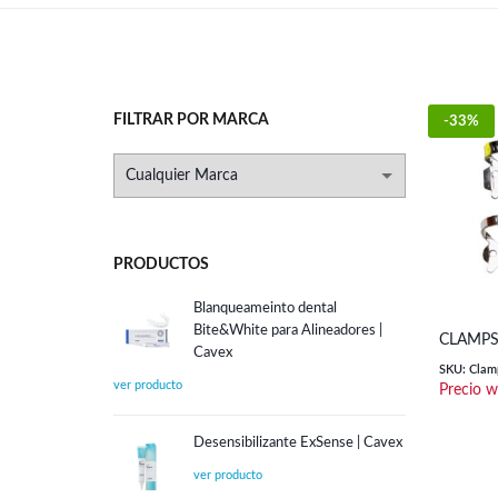
FILTRAR POR MARCA
-33%
PRODUCTOS
Blanqueameinto dental
Bite&White para Alineadores |
CLAMPS
Cavex
SKU: Clamp
Desensibilizante ExSense | Cavex