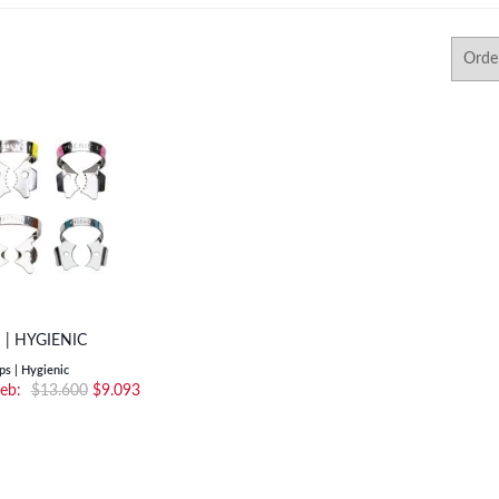
 | HYGIENIC
s | Hygienic
El
El
$
13.600
$
9.093
precio
precio
original
actual
era:
es:
$13.600.
$9.093.