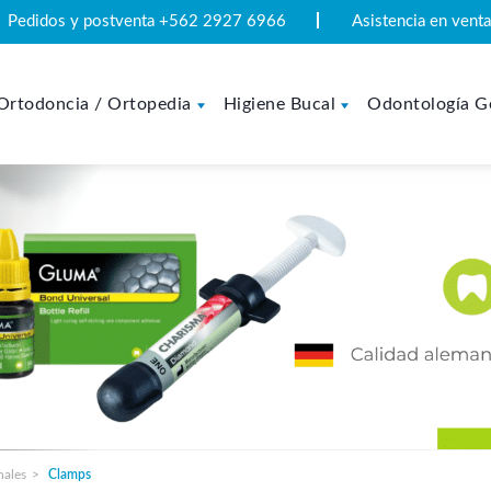
Pedidos y postventa +562 2927 6966
Asistencia en ven
Ortodoncia / Ortopedia
Higiene Bucal
Odontología G
nales
Clamps