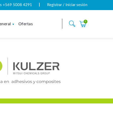
tas +569 5008 4291
Registrar / Iniciar sesión
0
eneral
Ofertas