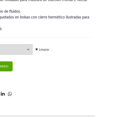
o. Utilizado para Máscara de tracción frontal y fuerza
ón de fluidos.
uetados en bolsas con cierre hermético ilustradas para
l.
Limpiar
antidad
CARRO