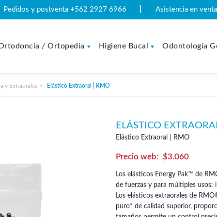
Pedidos y postventa +562 2927 6966
Asistencia en ven
Ortodoncia / Ortopedia
Higiene Bucal
Odontología G
ra y Extraorales
Elástico Extraoral | RMO
ELÁSTICO EXTRAORAL
Elástico Extraoral | RMO
$
3.060
Los elásticos Energy Pak™ de RMO
de fuerzas y para múltiples usos: i
Los elásticos extraorales de RMO
puro* de calidad superior, proporc