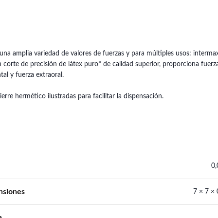
a amplia variedad de valores de fuerzas y para múltiples usos: intermaxi
orte de precisión de látex puro* de calidad superior, proporciona fuerz
al y fuerza extraoral.
re hermético ilustradas para facilitar la dispensación.
0,
nsiones
7 × 7 ×
a