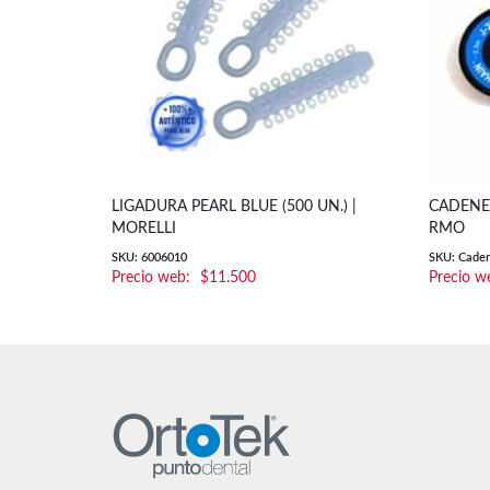
LIGADURA PEARL BLUE (500 UN.) |
CADENET
MORELLI
RMO
SKU: 6006010
SKU: Caden
$
11.500