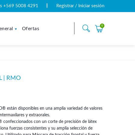
tas +569 5008 4291
Registrar / Iniciar sesión
0
eneral
Ofertas
 | RMO
® están disponibles en una amplia variedad de valores
ntermaxilares y extraorales.
® confeccionados con un corte de precisión de látex
iona fuerzas consistentes y su amplia selección de