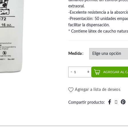
tamaños permite un control precis
extraoral.
-Excelente resistencia a la absorci
-Presentación: 50 unidades empaq
facilitar la dispensación.
* Contiene látex de caucho natura
Medida
Elástico Extraoral | RMO c
AGREGAR AL 
Agregar a lista de deseos
Compartir producto