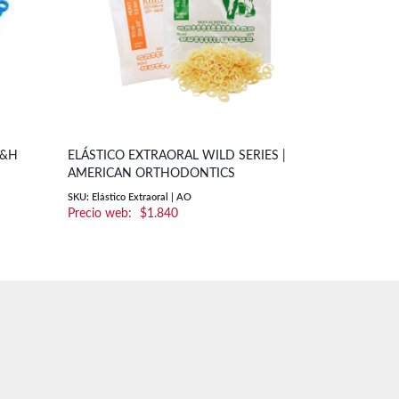
G&H
ELÁSTICO EXTRAORAL WILD SERIES |
SEPARACION
AMERICAN ORTHODONTICS
(2 UN.) | 
SKU: Elástico Extraoral | AO
SKU: Separacion 
Orthodontics
$
1.840