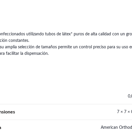
confeccionados utilizando tubos de látex* puros de alta calidad con un g
cción constantes.
su amplia selección de tamaños permite un control preciso para su uso en
 facilitar la dispensación.
0,
nsiones
7 × 7 ×
a
American Orthod