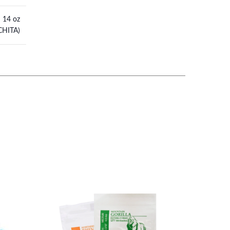
– 14 oz
CHITA)