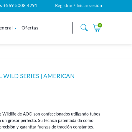
tas +569 5008 4291
Registrar / Iniciar sesión
0
eneral
Ofertas
 WILD SERIES | AMERICAN
erie Wildlife de AO® son confeccionados utilizando tubos
on un grosor perfecto. Su técnica patentada da como
precisión y garantiza fuerzas de tracción constantes.