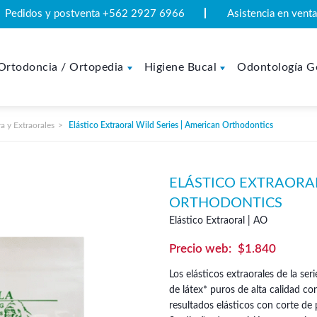
Pedidos y postventa +562 2927 6966
Asistencia en ven
Ortodoncia / Ortopedia
Higiene Bucal
Odontología G
ra y Extraorales
Elástico Extraoral Wild Series | American Orthodontics
ELÁSTICO EXTRAORAL
ORTHODONTICS
Elástico Extraoral | AO
$
1.840
Los elásticos extraorales de la s
de látex* puros de alta calidad c
resultados elásticos con corte de 