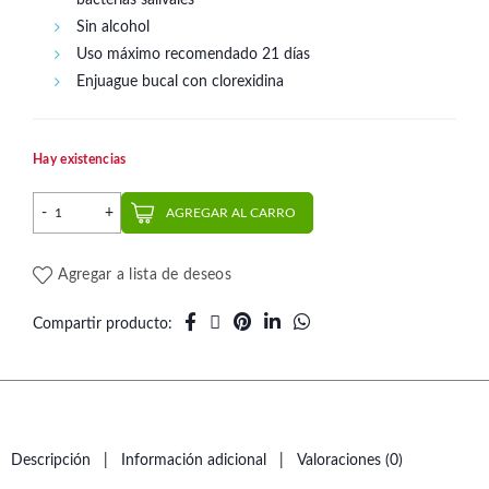
bacterias salivales
Sin alcohol
Uso máximo recomendado 21 días
Enjuague bucal con clorexidina
Hay existencias
Enjuague Bucal Periogard 250 ml. | Colgate cantidad
AGREGAR AL CARRO
Agregar a lista de deseos
Compartir producto
Descripción
Información adicional
Valoraciones (0)