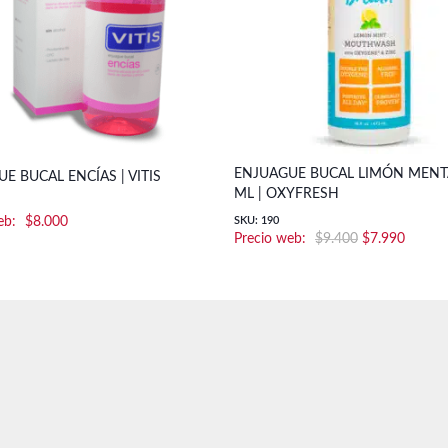
ENJUAGUE BUCAL LIMÓN MENT
E BUCAL ENCÍAS | VITIS
ML | OXYFRESH
$
8.000
SKU: 190
El
El
$
9.400
$
7.990
precio
precio
original
actual
era:
es:
$9.400.
$7.990