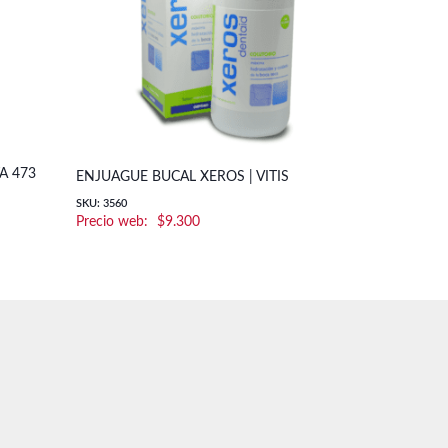
A 473
ENJUAGUE BUCAL XEROS | VITIS
SKU: 3560
$
9.300
.