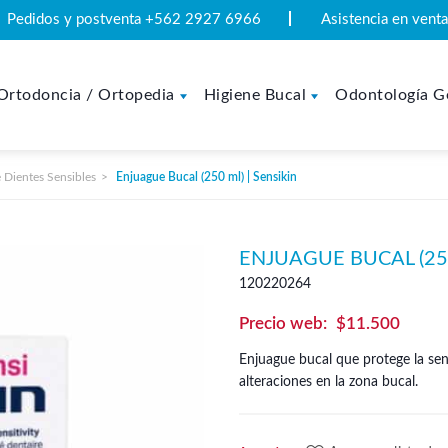
Pedidos y postventa +562 2927 6966
Asistencia en ven
Ortodoncia / Ortopedia
Higiene Bucal
Odontología G
 Dientes Sensibles
Enjuague Bucal (250 ml) | Sensikin
ENJUAGUE BUCAL (250
120220264
$
11.500
Enjuague bucal que protege la sens
alteraciones en la zona bucal.