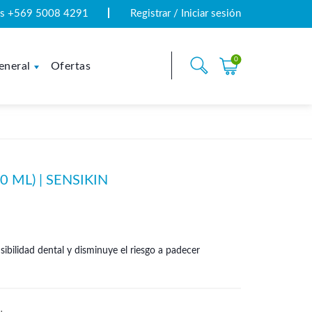
tas +569 5008 4291
Registrar / Iniciar sesión
0
eneral
Ofertas
 ML) | SENSIKIN
ibilidad dental y disminuye el riesgo a padecer