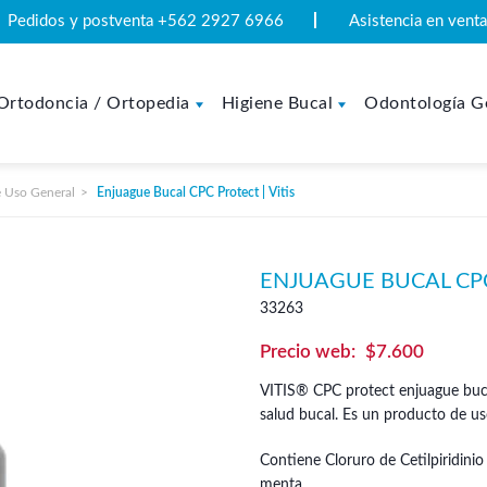
Pedidos y postventa +562 2927 6966
Asistencia en ven
Ortodoncia / Ortopedia
Higiene Bucal
Odontología G
 Uso General
Enjuague Bucal CPC Protect | Vitis
ENJUAGUE BUCAL CPC 
33263
$
7.600
VITIS® CPC protect enjuague buc
salud bucal. Es un producto de uso
Contiene Cloruro de Cetilpiridinio
menta.