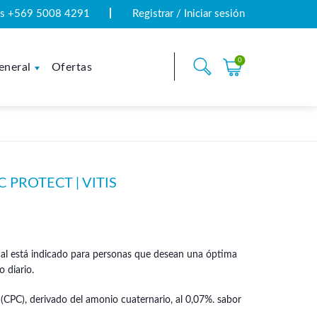
tas +569 5008 4291
Registrar / Iniciar sesión
0
eneral
Ofertas
PROTECT | VITIS
al está indicado para personas que desean una óptima
 diario.
 (CPC), derivado del amonio cuaternario, al 0,07%. sabor