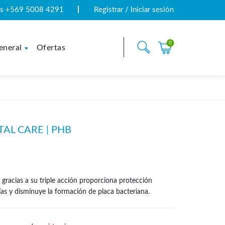
tas +569 5008 4291
Registrar / Iniciar sesión
0
eneral
Ofertas
AL CARE | PHB
 gracias a su triple acción proporciona protección
cías y disminuye la formación de placa bacteriana.