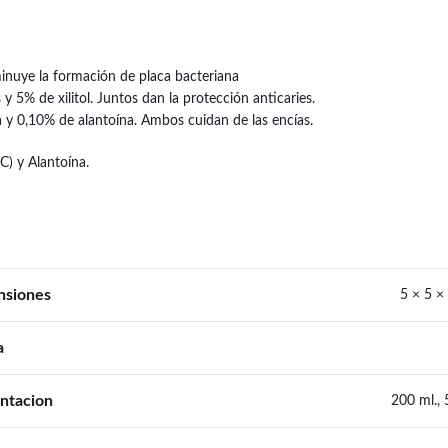
sminuye la formación de placa bacteriana
y 5% de xilitol. Juntos dan la protección anticaries.
y 0,10% de alantoína. Ambos cuidan de las encías.
C) y Alantoína.
nsiones
5 × 5 ×
a
ntacion
200 ml.,