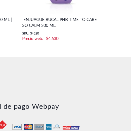
0 ML |
ENJUAGUE BUCAL PHB TIME TO CARE
ENJUAGUE B
SO CALM 300 ML.
VITIS
SKU: 34520
SKU: 31587
$
4.630
l de pago Webpay