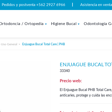
Pedidos y postventa +562 2927 6966
Asistencia en ven
Ortodoncia / Ortopedia
Higiene Bucal
Odontología G
 Uso General
Enjuague Bucal Total Care | PHB
ENJUAGUE BUCAL TOT
33340
El Enjuague Bucal PHB Total Care,
anticaries, protege y cuida las en