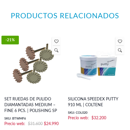
PRODUCTOS RELACIONADOS
-21%
SET RUEDAS DE PULIDO
SILICONA SPEEDEX PUTTY
DIAMANTADAS MEDIUM –
910 ML | COLTENE
FINE 6 PCS. | POLISHING SP
SKU: COL020
$
32.200
SKU: BTWMF6
El
El
$
31.600
$
24.990