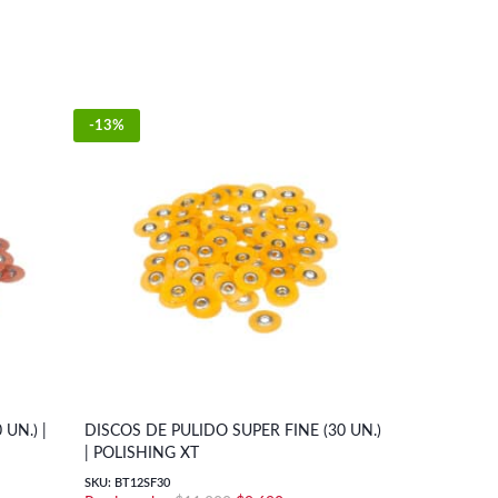
-13%
-18%
UN.) |
DISCOS DE PULIDO SUPER FINE (30 UN.)
FRESA PUNT
| POLISHING XT
| DIATECH
SKU: BT12SF30
SKU: DIA047