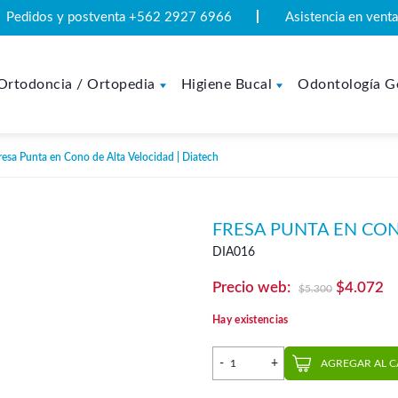
Pedidos y postventa +562 2927 6966
Asistencia en ven
Ortodoncia / Ortopedia
Higiene Bucal
Odontología G
esa Punta en Cono de Alta Velocidad | Diatech
FRESA PUNTA EN CON
DIA016
El
El
$
4.072
$
5.300
precio
pr
Hay existencias
original
ac
Fresa Punta en Cono de Alt
era:
es
AGREGAR AL 
$5.300.
$4