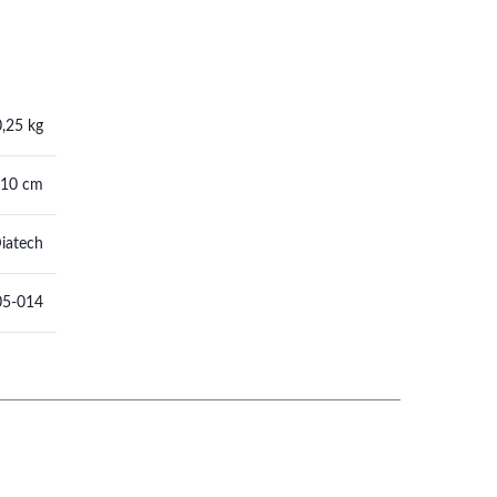
0,25 kg
 10 cm
iatech
05-014