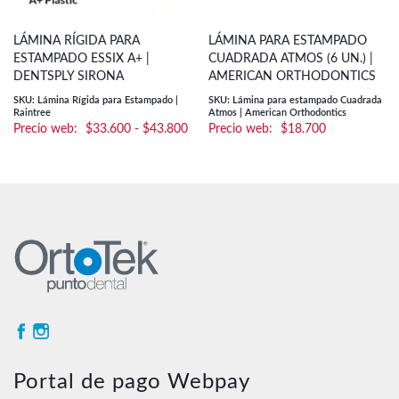
LÁMINA RÍGIDA PARA
LÁMINA PARA ESTAMPADO
ESTAMPADO ESSIX A+ |
CUADRADA ATMOS (6 UN.) |
DENTSPLY SIRONA
AMERICAN ORTHODONTICS
SKU: Lámina Rígida para Estampado |
SKU: Lámina para estampado Cuadrada
Raintree
Atmos | American Orthodontics
Rango
$
33.600
-
$
43.800
$
18.700
de
precios:
desde
$33.600
hasta
$43.800
Portal de pago Webpay