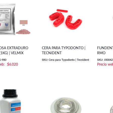
OSA EXTRADURO
CERA PARA TYPODONTO |
FUNDENTE
(1KG) | VELMIX
TECNIDENT
RMO
K-980
SKU: Cera para Typodonto | Tecnident
SKU: J00042
$
6.020