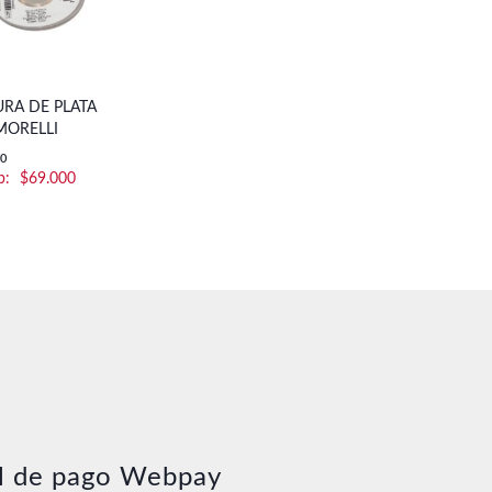
RA DE PLATA
MORELLI
10
$
69.000
l de pago Webpay