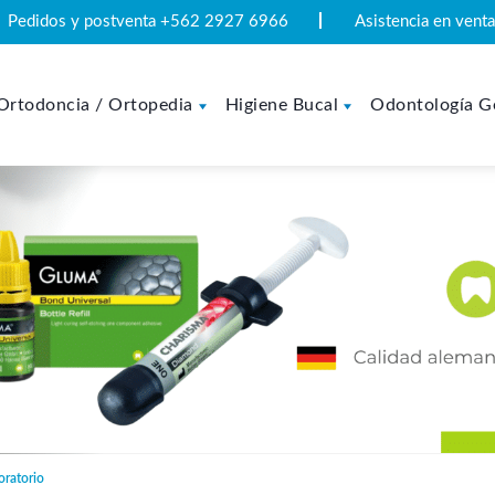
Pedidos y postventa +562 2927 6966
Asistencia en ven
Ortodoncia / Ortopedia
Higiene Bucal
Odontología G
ratorio