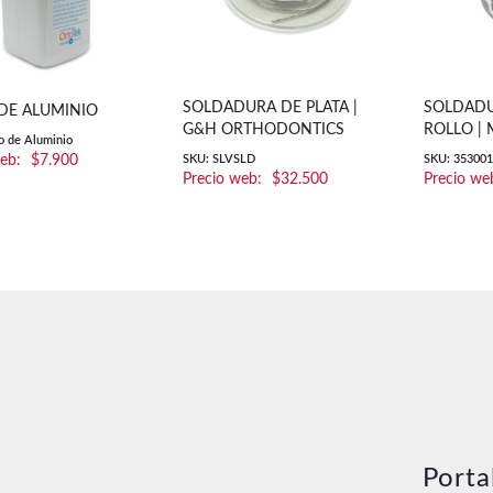
SOLDADURA DE PLATA |
SOLDADU
DE ALUMINIO
G&H ORTHODONTICS
ROLLO | 
o de Aluminio
$
7.900
SKU: SLVSLD
SKU: 35300
$
32.500
Porta