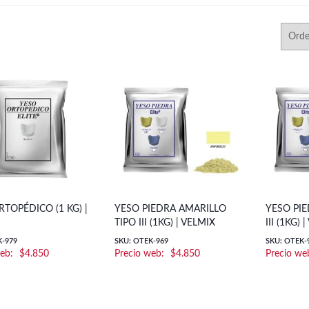
TOPÉDICO (1 KG) |
YESO PIEDRA AMARILLO
YESO PI
TIPO III (1KG) | VELMIX
III (1KG) 
K-979
SKU: OTEK-969
SKU: OTEK-
$
4.850
$
4.850