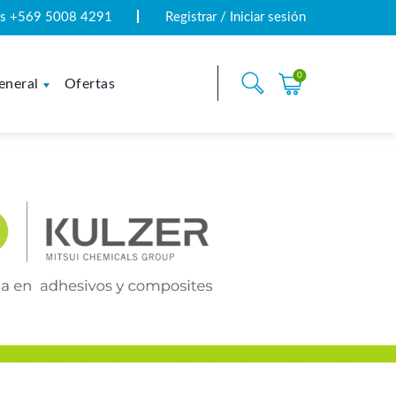
tas +569 5008 4291
Registrar / Iniciar sesión
0
eneral
Ofertas