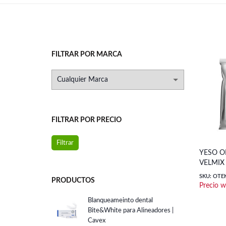
FILTRAR POR MARCA
FILTRAR POR PRECIO
Precio
Precio
Filtrar
YESO OR
mínimo
máximo
VELMIX
SKU: OTE
PRODUCTOS
Blanqueameinto dental
Bite&White para Alineadores |
Cavex