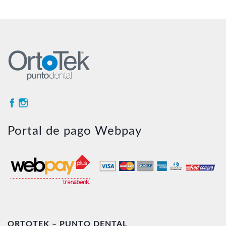
original
actual
era:
es:
$3.470.
$3.054.
Portal de pago Webpay
ORTOTEK – PUNTO DENTAL