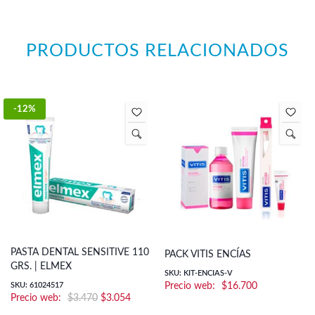
PRODUCTOS RELACIONADOS
-12%
PASTA DENTAL SENSITIVE 110
PACK VITIS ENCÍAS
GRS. | ELMEX
SKU: KIT-ENCIAS-V
SKU: 61024517
$
16.700
El
El
$
3.470
$
3.054
precio
precio