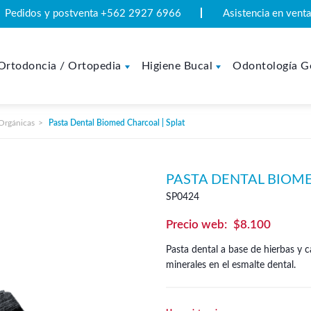
Pedidos y postventa +562 2927 6966
Asistencia en ven
Ortodoncia / Ortopedia
Higiene Bucal
Odontología G
 Orgánicas
Pasta Dental Biomed Charcoal | Splat
PASTA DENTAL BIOME
SP0424
$
8.100
Pasta dental a base de hierbas y c
minerales en el esmalte dental.