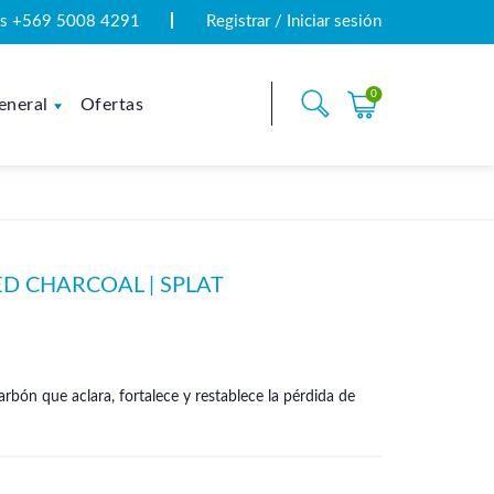
tas +569 5008 4291
Registrar / Iniciar sesión
0
eneral
Ofertas
D CHARCOAL | SPLAT
arbón que aclara, fortalece y restablece la pérdida de