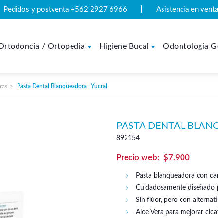
Pedidos y postventa +562 2927 6966
Asistencia en ven
Ortodoncia / Ortopedia
Higiene Bucal
Odontología G
ras
Pasta Dental Blanqueadora | Yucral
PASTA DENTAL BLAN
892154
$
7.900
Pasta blanqueadora con ca
Cuidadosamente diseñado p
Sin flúor, pero con alternat
Aloe Vera para mejorar cicat