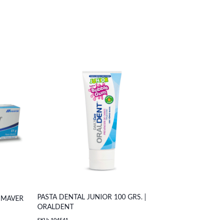
PASTA DENTAL JUNIOR 100 GRS. |
PASTA DENT
| MAVER
ORALDENT
BALANCED 7