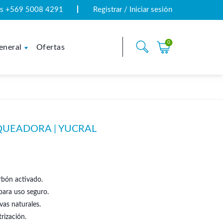
tas +569 5008 4291
Registrar / Iniciar sesión
0
eneral
Ofertas
QUEADORA | YUCRAL
rbón activado.
ara uso seguro.
ivas naturales.
rización.