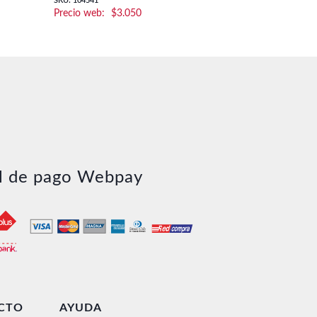
SKU: 104541
SKU: 34515
$
3.050
.
l de pago Webpay
CTO
AYUDA