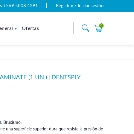
tas +569 5008 4291
Registrar / Iniciar sesión
0
eneral
Ofertas
AMINATE (1 UN.) | DENTSPLY
s. Bruxismo.
ne una superficie superior dura que resiste la presión de