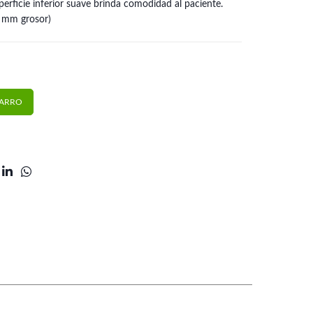
perficie inferior suave brinda comodidad al paciente.
2 mm grosor)
(1 un.) | Dentsply Sirona cantidad
CARRO