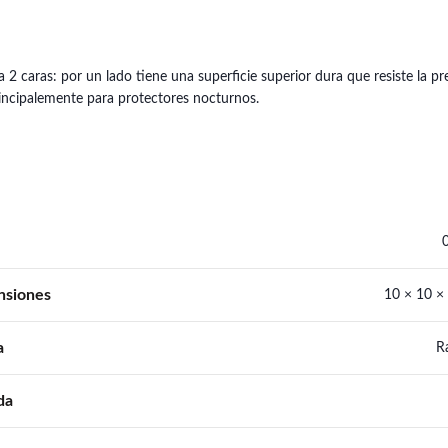
 caras: por un lado tiene una superficie superior dura que resiste la pres
rincipalemente para protectores nocturnos.
nsiones
10 × 10 ×
a
R
da