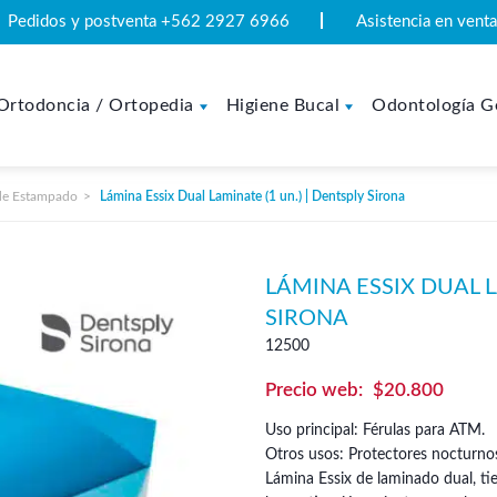
Pedidos y postventa +562 2927 6966
Asistencia en ven
Ortodoncia / Ortopedia
Higiene Bucal
Odontología G
de Estampado
Lámina Essix Dual Laminate (1 un.) | Dentsply Sirona
LÁMINA ESSIX DUAL L
SIRONA
12500
$
20.800
Uso principal: Férulas para ATM.
Otros usos: Protectores nocturno
Lámina Essix de laminado dual, tie