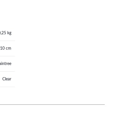
0,25 kg
 10 cm
aintree
Clear