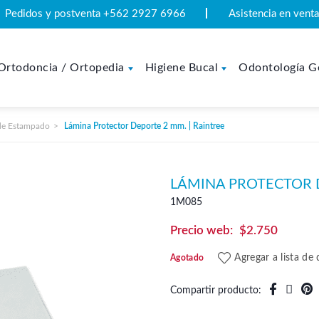
Pedidos y postventa +562 2927 6966
Asistencia en ven
Ortodoncia / Ortopedia
Higiene Bucal
Odontología G
de Estampado
Lámina Protector Deporte 2 mm. | Raintree
LÁMINA PROTECTOR D
1M085
$
2.750
Agregar a lista de
Agotado
Compartir producto