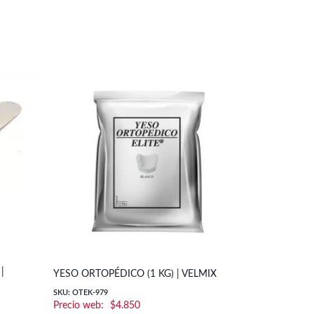
|
CAJA PORTA
YESO ORTOPÉDICO (1 KG) | VELMIX
(10 UN.)
SKU: OTEK-979
$
4.850
SKU: BTCAP1