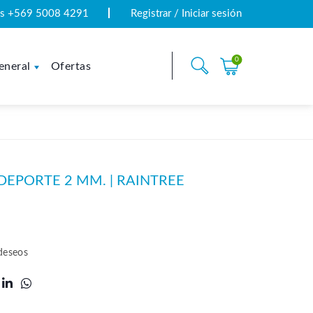
tas +569 5008 4291
Registrar / Iniciar sesión
0
eneral
Ofertas
EPORTE 2 MM. | RAINTREE
 deseos