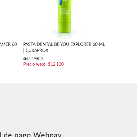
AMER 60
PASTA DENTAL BE YOU EXPLORER 60 ML
| CURAPROX
SKU: 429510
$
12.100
l de pago Webpay