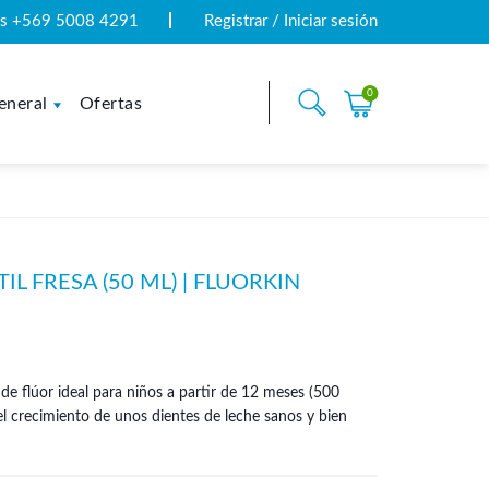
tas +569 5008 4291
Registrar / Iniciar sesión
0
eneral
Ofertas
IL FRESA (50 ML) | FLUORKIN
de flúor ideal para niños a partir de 12 meses (500
 el crecimiento de unos dientes de leche sanos y bien