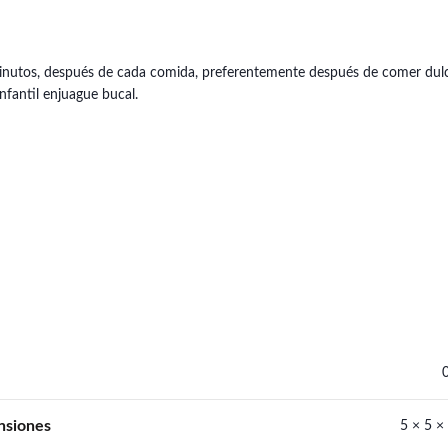
 minutos, después de cada comida, preferentemente después de comer dulc
fantil enjuague bucal.
nsiones
5 × 5 ×