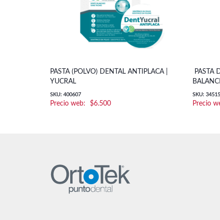
PASTA (POLVO) DENTAL ANTIPLACA |
PASTA D
YUCRAL
BALANCE
SKU: 400607
SKU: 3451
$
6.500