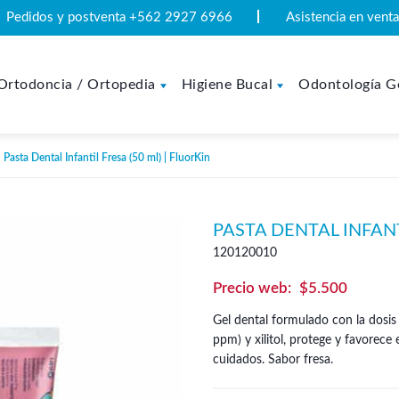
Pedidos y postventa +562 2927 6966
Asistencia en ven
Ortodoncia / Ortopedia
Higiene Bucal
Odontología G
Pasta Dental Infantil Fresa (50 ml) | FluorKin
PASTA DENTAL INFANT
120120010
$
5.500
Gel dental formulado con la dosis 
ppm) y xilitol, protege y favorece
cuidados. Sabor fresa.