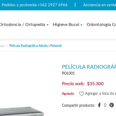
Pedidos y postventa +562 2927 6966
Asistencia en ven
Ortodoncia / Ortopedia
Higiene Bucal
Odontología G
mos
Película Radiográfica Adulto | Polaroid
PELÍCULA RADIOGRÁF
POL001
$
35.300
Agregar a lista de
Agotado
Compartir producto