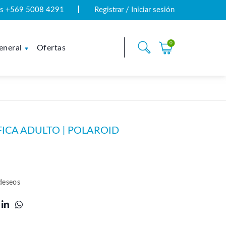
tas +569 5008 4291
Registrar / Iniciar sesión
0
eneral
Ofertas
ICA ADULTO | POLAROID
 deseos