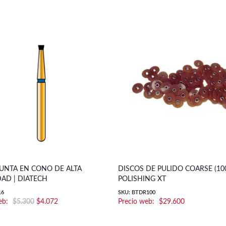
PUNTA EN CONO DE ALTA
DISCOS DE PULIDO COARSE (100
AD | DIATECH
POLISHING XT
16
SKU: BTDR100
El
El
$
5.300
$
4.072
$
29.600
precio
precio
original
actual