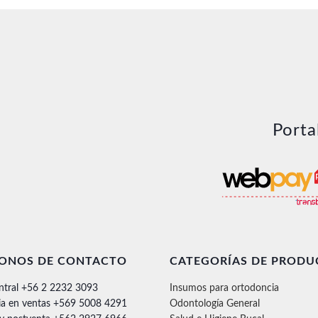
era:
es:
$5.300.
$4.072.
Porta
FONOS DE CONTACTO
CATEGORÍAS DE PRODU
ntral +56 2 2232 3093
Insumos para ortodoncia
ia en ventas +569 5008 4291
Odontología General