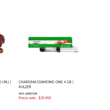
 UN.) |
CHARISMA DIAMOND ONE 4 GR |
RESINA BRI
KULZER
COLETENE
SKU: 66087168
SKU: Resina Bril
$
39.900