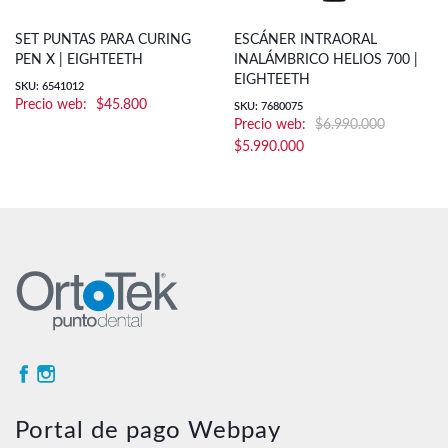
SET PUNTAS PARA CURING
ESCÁNER INTRAORAL
PEN X | EIGHTEETH
INALÁMBRICO HELIOS 700 |
EIGHTEETH
SKU: 6541012
$
45.800
SKU: 7680075
$
6.990.000
El
El
$
5.990.000
precio
precio
original
actual
era:
es:
$6.990.000.
$5.990.000.
Portal de pago Webpay