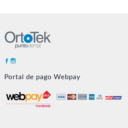
de
pre
de
$2
ha
$2
Portal de pago Webpay