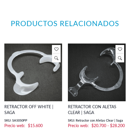
PRODUCTOS RELACIONADOS
RETRACTOR OFF WHITE |
RETRACTOR CON ALETAS
SAGA
CLEAR | SAGA
SKU: SA5050PP
SKU: Retractor con Aletas Clear | Saga
Ra
$
15.600
$
20.700
-
$
28.200