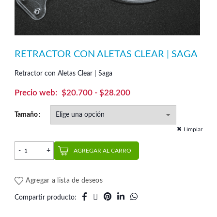
RETRACTOR CON ALETAS CLEAR | SAGA
Retractor con Aletas Clear | Saga
Rango
$
20.700
-
$
28.200
de
Tamaño
precios:
Limpiar
desde
$20.700
Retractor con Aletas Clear | Saga cantidad
AGREGAR AL CARRO
hasta
$28.200
Agregar a lista de deseos
Compartir producto