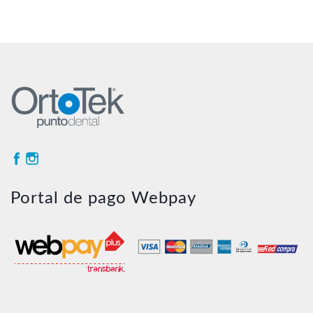
de
precios:
desde
$20.700
hasta
$28.200
Portal de pago Webpay