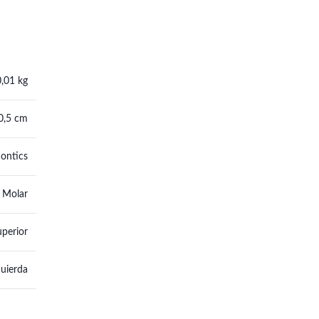
0,01 kg
 0,5 cm
ontics
 Molar
perior
quierda