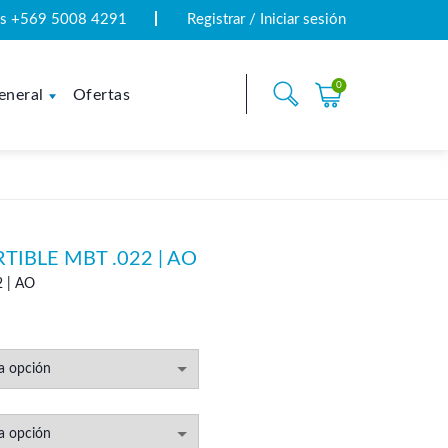
tas +569 5008 4291
Registrar / Iniciar sesión
0
eneral
Ofertas
IBLE MBT .022 | AO
2 | AO