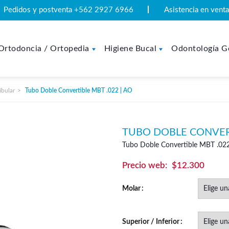
Pedidos y postventa +562 2927 6966
Asistencia en ven
Ortodoncia / Ortopedia
Higiene Bucal
Odontología G
ibular
Tubo Doble Convertible MBT .022 | AO
TUBO DOBLE CONVERT
Tubo Doble Convertible MBT .02
$
12.300
Molar
Superior / Inferior