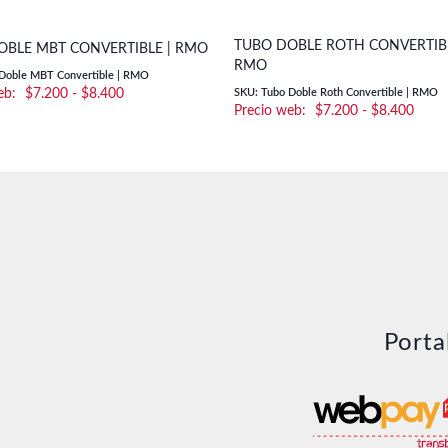
TUBO DOBLE ROTH CONVERTIBL
OBLE MBT CONVERTIBLE | RMO
RMO
Doble MBT Convertible | RMO
Rango
$
7.200
-
$
8.400
SKU: Tubo Doble Roth Convertible | RMO
Rang
$
7.200
-
$
8.400
de
de
precios:
preci
desde
desd
$7.200
$7.2
hasta
hasta
$8.400
$8.4
Porta