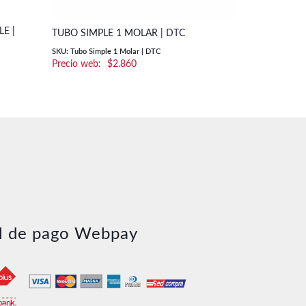
E |
TUBO SIMPLE 1 MOLAR | DTC
TUBO DOBLE
SKU: Tubo Simple 1 Molar | DTC
SKU: Tubo Dobl
$
2.860
o
os:
e
00
00
l de pago Webpay