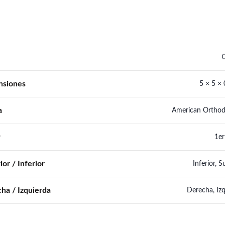
nsiones
5 × 5 ×
a
American Orthod
r
1er
ior / Inferior
Inferior
,
Su
ha / Izquierda
Derecha
,
Iz