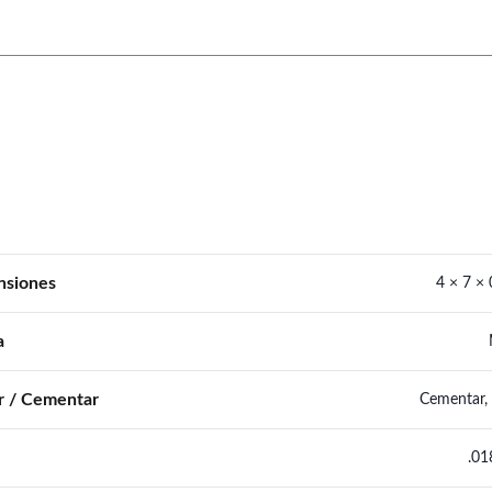
nsiones
4 × 7 ×
a
r / Cementar
Cementar, 
.01