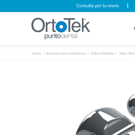
Consulta por tu envío
Inicio
Insumos para ortodoncia
Tubos Molares
Tubo Vest