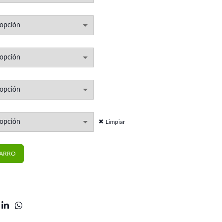
hasta
$15.200
Limpiar
 Morelli cantidad
CARRO