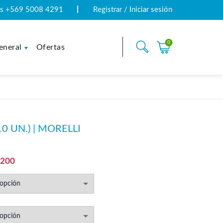
tas +569 5008 4291
Registrar / Iniciar sesión
0
eneral
Ofertas
0 UN.) | MORELLI
Rango
.200
de
precios:
desde
$14.600