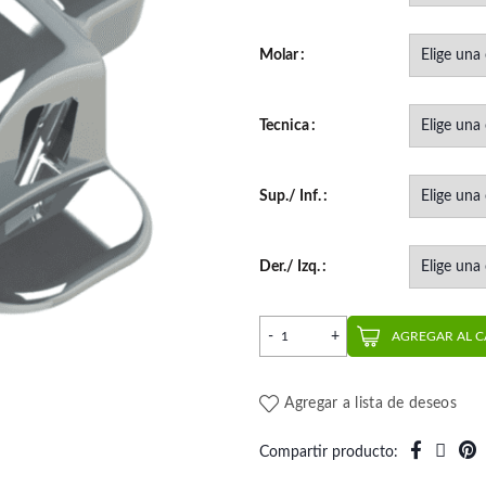
Molar
Tecnica
Sup./ Inf.
Der./ Izq.
Tubo Simple Roth (10 un.) |
AGREGAR AL 
Agregar a lista de deseos
Compartir producto