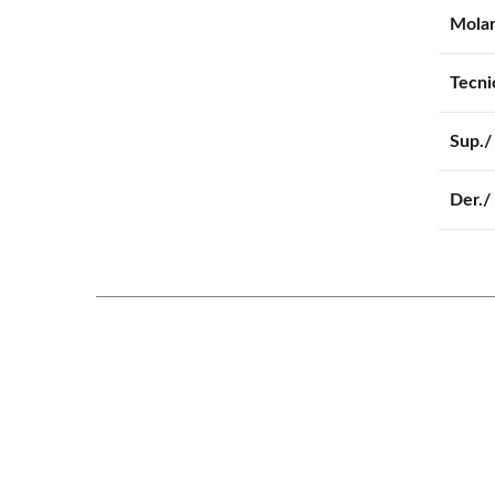
Mola
Tecni
Sup./ 
Der./ 