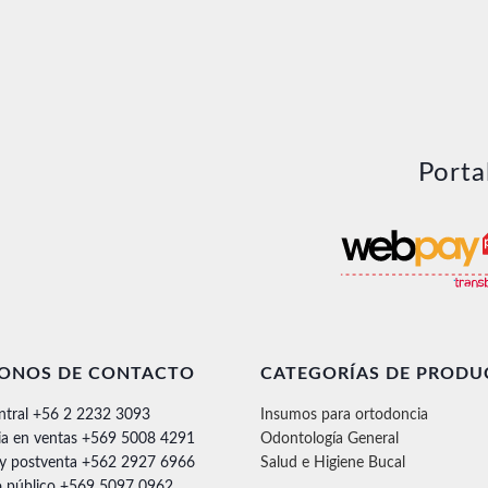
$7.2
hasta
$8.4
Porta
FONOS DE CONTACTO
CATEGORÍAS DE PRODU
ntral +56 2 2232 3093
Insumos para ortodoncia
ia en ventas +569 5008 4291
Odontología General
 y postventa +562 2927 6966
Salud e Higiene Bucal
 público +569 5097 0962