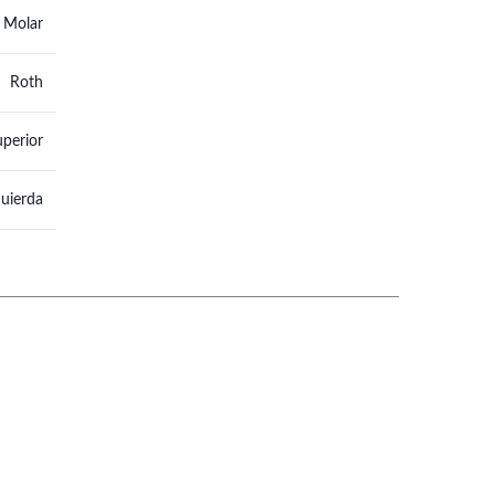
° Molar
Roth
uperior
quierda