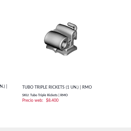
.) |
TUBO MINI
TUBO TRIPLE RICKETS (1 UN.) | RMO
CONVERTIBL
SKU: Tubo Triple Rickets | RMO
$
8.400
SKU: Tubo Mini 
AO
o
os:
e