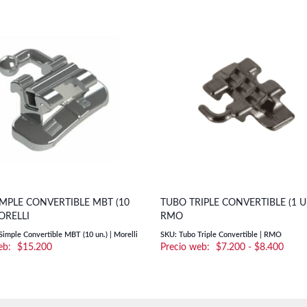
MPLE CONVERTIBLE MBT (10
TUBO TRIPLE CONVERTIBLE (1 UN
MORELLI
RMO
imple Convertible MBT (10 un.) | Morelli
SKU: Tubo Triple Convertible | RMO
Rang
$
15.200
$
7.200
-
$
8.400
de
preci
desd