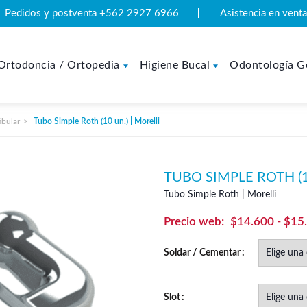
Pedidos y postventa +562 2927 6966
Asistencia en ven
Ortodoncia / Ortopedia
Higiene Bucal
Odontología G
ibular
Tubo Simple Roth (10 un.) | Morelli
TUBO SIMPLE ROTH (1
Tubo Simple Roth | Morelli
$
14.600
-
$
15
Soldar / Cementar
Slot