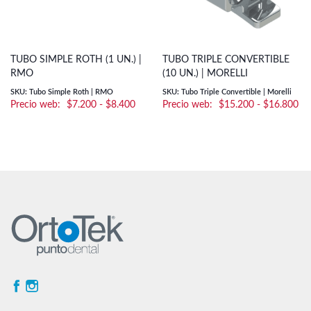
TUBO SIMPLE ROTH (1 UN.) |
TUBO TRIPLE CONVERTIBLE
RMO
(10 UN.) | MORELLI
SKU: Tubo Simple Roth | RMO
SKU: Tubo Triple Convertible | Morelli
Rango
Ra
$
7.200
-
$
8.400
$
15.200
-
$
16.800
de
de
precios:
pre
desde
de
$7.200
$1
hasta
ha
$8.400
$1