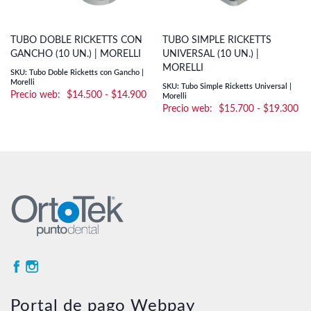
TUBO DOBLE RICKETTS CON
TUBO SIMPLE RICKETTS
GANCHO (10 UN.) | MORELLI
UNIVERSAL (10 UN.) |
MORELLI
SKU: Tubo Doble Ricketts con Gancho |
Morelli
SKU: Tubo Simple Ricketts Universal |
Rango
$
14.500
-
$
14.900
Morelli
Ra
$
15.700
-
$
19.300
de
de
precios:
pre
desde
de
$14.500
$1
hasta
ha
$14.900
$1
Portal de pago Webpay