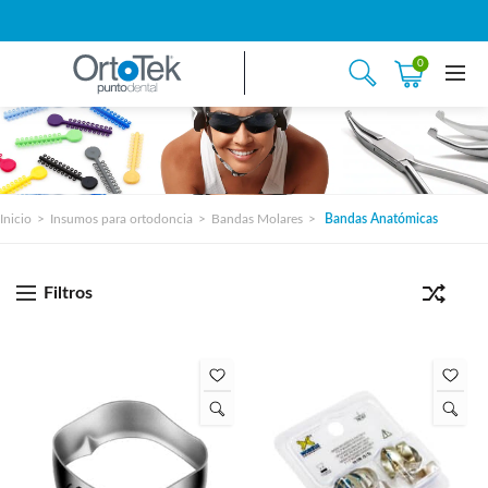
0
Inicio
Insumos para ortodoncia
Bandas Molares
Bandas Anatómicas
Filtros