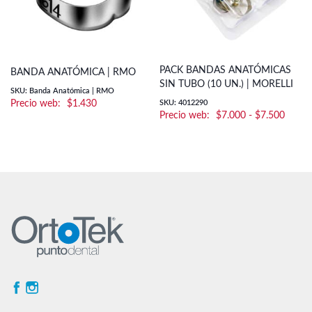
PACK BANDAS ANATÓMICAS
BANDA ANATÓMICA | RMO
SIN TUBO (10 UN.) | MORELLI
SKU: Banda Anatómica | RMO
$
1.430
SKU: 4012290
Rango
$
7.000
-
$
7.500
de
precio
desde
$7.00
hasta
$7.50