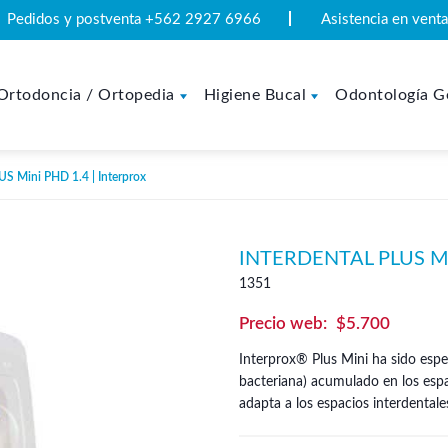
Pedidos y postventa +562 2927 6966
Asistencia en ven
Ortodoncia / Ortopedia
Higiene Bucal
Odontología G
US Mini PHD 1.4 | Interprox
INTERDENTAL PLUS MI
1351
$
5.700
Interprox® Plus Mini ha sido espec
bacteriana) acumulado en los espac
adapta a los espacios interdenta