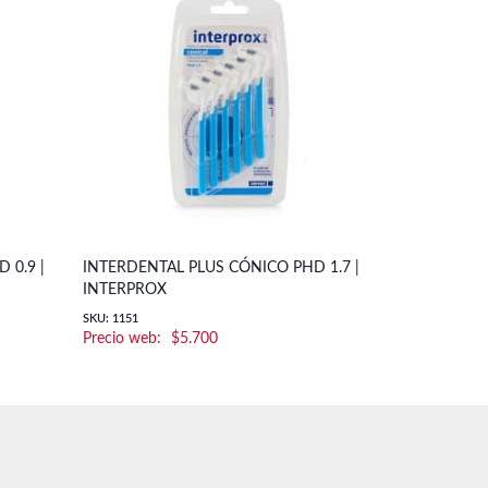
 0.9 |
INTERDENTAL PLUS CÓNICO PHD 1.7 |
REP. INTERD
INTERPROX
CURAPROX
SKU: 1151
SKU: 73340406
$
5.700