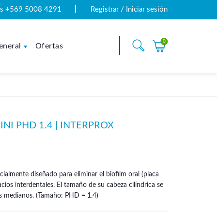
tas +569 5008 4291
Registrar / Iniciar sesión
0
eneral
Ofertas
NI PHD 1.4 | INTERPROX
ialmente diseñado para eliminar el biofilm oral (placa
ios interdentales. El tamaño de su cabeza cilíndrica se
les medianos. (Tamaño: PHD = 1.4)