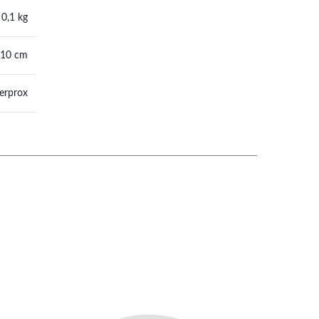
0,1 kg
 10 cm
terprox