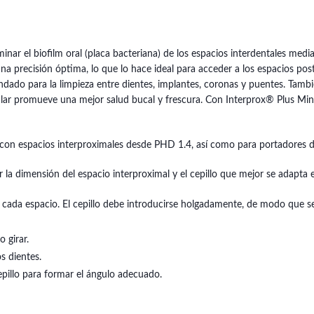
inar el biofilm oral (placa bacteriana) de los espacios interdentales med
a precisión óptima, lo que lo hace ideal para acceder a los espacios poste
ndado para la limpieza entre dientes, implantes, coronas y puentes. Tamb
lar promueve una mejor salud bucal y frescura. Con Interprox® Plus Mini,
con espacios interproximales desde PHD 1.4, así como para portadores de 
 la dimensión del espacio interproximal y el cepillo que mejor se adapta 
ada espacio. El cepillo debe introducirse holgadamente, de modo que sea
 girar.
s dientes.
cepillo para formar el ángulo adecuado.