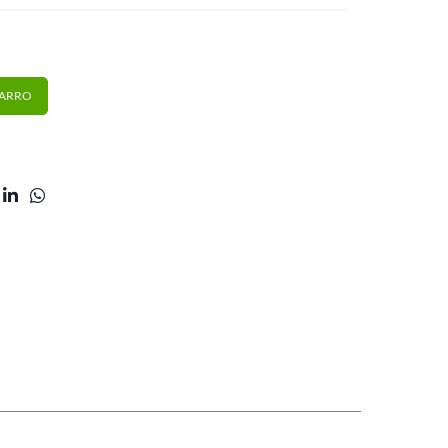
ual In-Tendo cantidad
CARRO