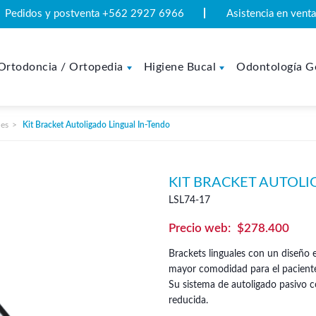
Pedidos y postventa +562 2927 6966
Asistencia en ven
Ortodoncia / Ortopedia
Higiene Bucal
Odontología G
les
Kit Bracket Autoligado Lingual In-Tendo
KIT BRACKET AUTOLI
LSL74-17
$
278.400
Brackets linguales con un diseño e
mayor comodidad para el pacient
Su sistema de autoligado pasivo c
reducida.