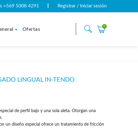
tas +569 5008 4291
Registrar / Iniciar sesión
0
eneral
Ofertas
GADO LINGUAL IN-TENDO
special de perfil bajo y una sola aleta. Otorgan una
e.
on un diseño especial ofrece un tratamiento de fricción