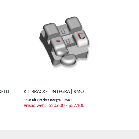
KIT BRACKET
ELLI
KIT BRACKET INTEGRA | RMO
G&H ORTH
SKU: Kit Bracket Integra | RMO
Rango
$
20.600
-
$
57.100
SKU: Kit Bracke
de
precios:
desde
$20.600