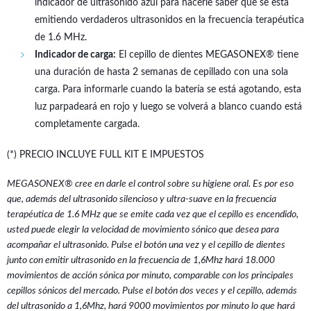
indicador de ultrasonido azul para hacerle saber que se está
emitiendo verdaderos ultrasonidos en la frecuencia terapéutica
de 1.6 MHz.
Indicador de carga:
El cepillo de dientes MEGASONEX® tiene
una duración de hasta 2 semanas de cepillado con una sola
carga. Para informarle cuando la batería se está agotando, esta
luz parpadeará en rojo y luego se volverá a blanco cuando está
completamente cargada.
(*) PRECIO INCLUYE FULL KIT E IMPUESTOS
MEGASONEX
® cree en darle el control sobre su higiene oral. Es por eso
que, además del ultrasonido silencioso y ultra-suave en la frecuencia
terapéutica de 1.6 MHz que se emite cada vez que el cepillo es encendido,
usted puede elegir la velocidad de movimiento s
ónico
que desea para
acompañar el ultrasonido. Pulse el botón una vez y el cepillo de dientes
junto con emitir
ultrasonido en la frecuencia de 1,6Mhz
hará 18.000
movimientos de acción sónica por minuto, comparable con los principales
cepillos sónicos del mercado. Pulse el botón dos veces
y el cepillo,
además
del ultrasonido a 1,6Mhz, hará 9000 movimientos por minuto lo que hará