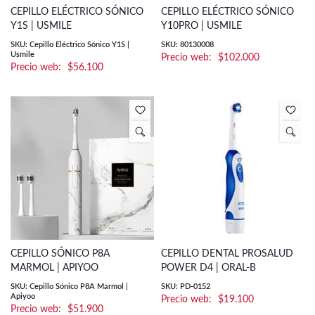
CEPILLO ELÉCTRICO SÓNICO
CEPILLO ELÉCTRICO SÓNICO
Y1S | USMILE
Y10PRO | USMILE
SKU: Cepillo Eléctrico Sónico Y1S |
SKU: 80130008
Usmile
$
102.000
$
56.100
CEPILLO SÓNICO P8A
CEPILLO DENTAL PROSALUD
MARMOL | APIYOO
POWER D4 | ORAL-B
SKU: Cepillo Sónico P8A Marmol |
SKU: PD-0152
Apiyoo
$
19.100
$
51.900