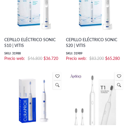
CEPILLO ELÉCTRICO SONIC
CEPILLO ELÉCTRICO SONIC
S10 | VITIS
S20 | VITIS
SKU: 31988
SKU: 31989
El
El
El
El
$
46.800
$
36.720
$
83.200
$
65.280
precio
precio
precio
preci
original
actual
original
actua
era:
es:
era:
es:
$46.800.
$36.720.
$83.200.
$65.