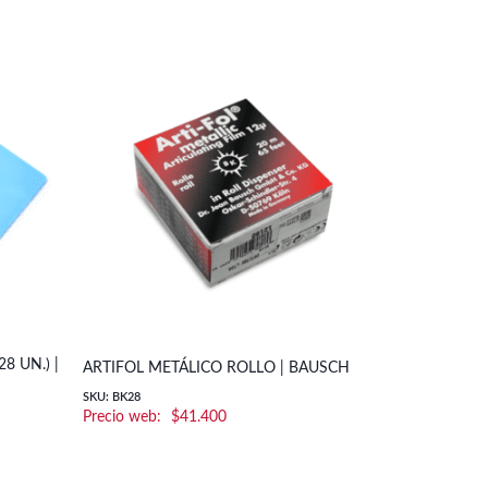
8 UN.) |
ARTIFOL METÁLICO ROLLO | BAUSCH
ARTIFOL DO
SKU: BK28
SKU: Artifol Dob
$
41.400