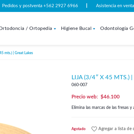
Pedidos y postventa +562 2927 6966
Asistencia en ven
Ortodoncia / Ortopedia
Higiene Bucal
Odontología G
45 mts.) | Great Lakes
LIJA (3/4″ X 45 MTS.)
060-007
$
46.100
Elimina las marcas de las fresas y 
Agregar a lista de
Agotado