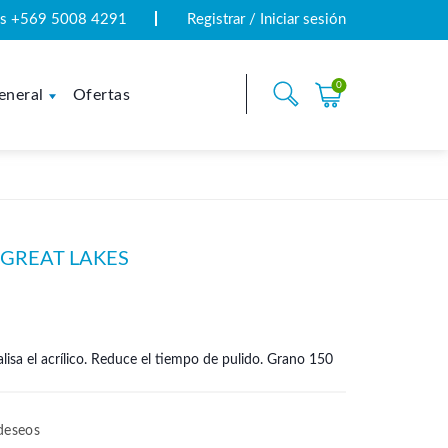
tas +569 5008 4291
Registrar / Iniciar sesión
0
eneral
Ofertas
 | GREAT LAKES
alisa el acrílico. Reduce el tiempo de pulido. Grano 150
 deseos