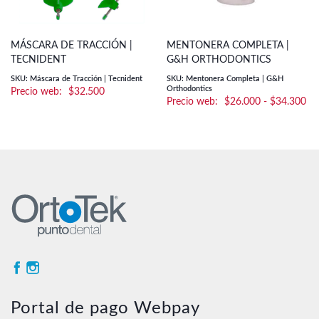
MÁSCARA DE TRACCIÓN |
MENTONERA COMPLETA |
TECNIDENT
G&H ORTHODONTICS
SKU: Máscara de Tracción | Tecnident
SKU: Mentonera Completa | G&H
Orthodontics
$
32.500
Ra
$
26.000
-
$
34.300
de
pre
de
$2
ha
$3
Portal de pago Webpay