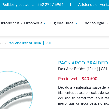
Pedidos y postventa +562 2927 6966
Asistencia en ven
Ortodoncia / Ortopedia
Higiene Bucal
Odontología G
dos
Pack Arco Braided (10 un.) | G&H
PACK ARCO BRAIDED (
Pack Arco Braided (10 un.) | G&H
$
40.500
Debido a la naturaleza suave del 
filamentos de acero inoxidable, se
oclusión sin perder torque y la r
menor que los arcos de acero inox