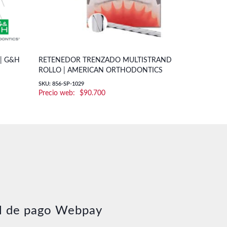
 | G&H
RETENEDOR TRENZADO MULTISTRAND
ARCO LINGU
ROLLO | AMERICAN ORTHODONTICS
SKU: Arco Lingu
SKU: 856-SP-1029
o
$
90.700
os:
e
00
00
l de pago Webpay