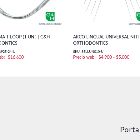
A T-LOOP (1 UN.) | G&H
ARCO LINGUAL UNIVERSAL NITI
ONTICS
ORTHODONTICS
1925-24-U
SKU: SELLUN010-U
Rang
$
16.600
$
4.900
-
$
5.000
de
preci
desd
$4.9
hasta
$5.0
Porta