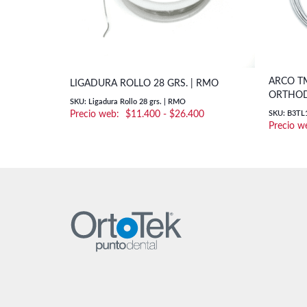
ARCO TM
LIGADURA ROLLO 28 GRS. | RMO
ORTHOD
SKU: Ligadura Rollo 28 grs. | RMO
Rango
$
11.400
-
$
26.400
SKU: B3TL
de
precios:
desde
$11.400
hasta
$26.400