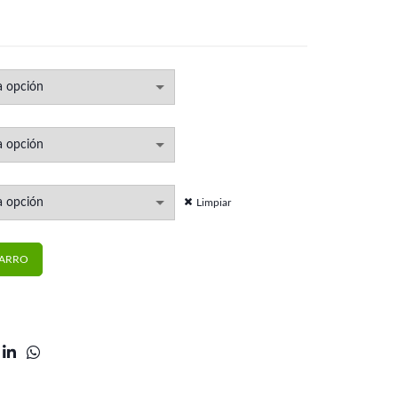
Limpiar
 | G&H cantidad
CARRO