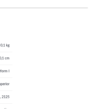
0,1 kg
0,1 cm
eform I
perior
,
2125