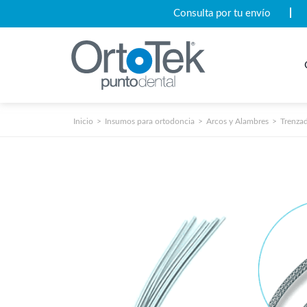
Consulta por tu envío
Inicio
Insumos para ortodoncia
Arcos y Alambres
Trenza