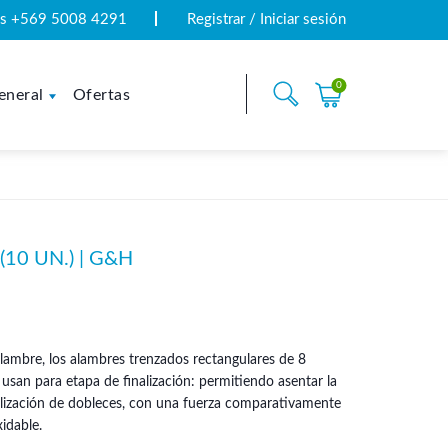
tas +569 5008 4291
Registrar / Iniciar sesión
0
eneral
Ofertas
10 UN.) | G&H
alambre, los alambres trenzados rectangulares de 8
 usan para etapa de finalización: permitiendo asentar la
ealización de dobleces, con una fuerza comparativamente
idable.