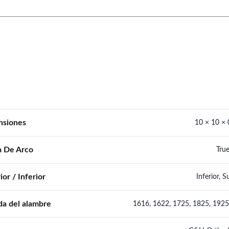
nsiones
10 × 10 × 
 De Arco
Tru
ior / Inferior
Inferior
,
Su
a del alambre
1616
,
1622
,
1725
,
1825
,
1925