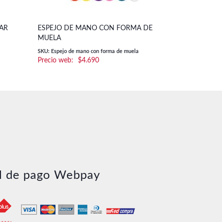
LAR
ESPEJO DE MANO CON FORMA DE
TAPA PARA 
MUELA
UN.) | PLAK
SKU: Espejo de mano con forma de muela
SKU: 00066
$
4.690
l de pago Webpay