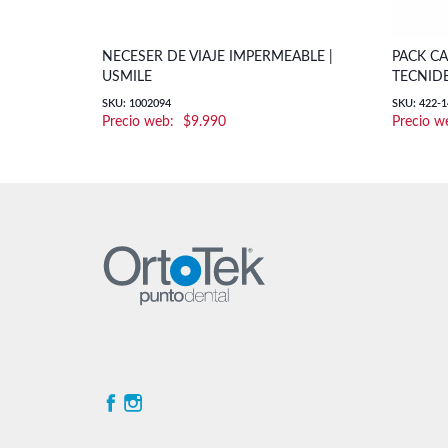
NECESER DE VIAJE IMPERMEABLE |
PACK CA
USMILE
TECNID
SKU: 1002094
SKU: 422-1
$
9.990