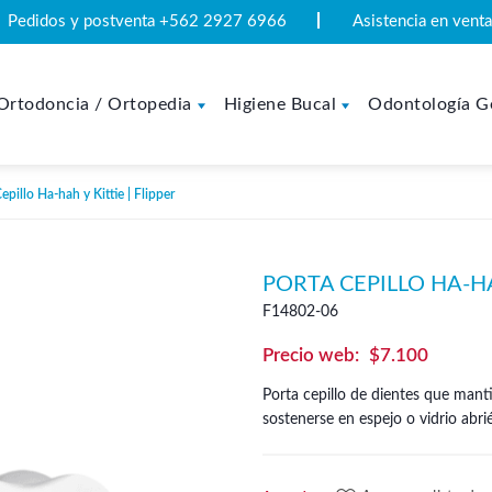
Pedidos y postventa +562 2927 6966
Asistencia en ven
Ortodoncia / Ortopedia
Higiene Bucal
Odontología G
epillo Ha-hah y Kittie | Flipper
PORTA CEPILLO HA-HAH
F14802-06
$
7.100
Porta cepillo de dientes que mantie
sostenerse en espejo o vidrio abr