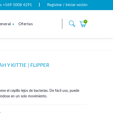
tas +569 5008 4291
Registrar / Iniciar sesión
0
eneral
Ofertas
 Y KITTIE | FLIPPER
ne el cepillo lejos de bacterias. De fácil uso, puede
iéndose en un solo movimiento.