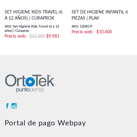
SET HIGIENE KIDS TRAVEL (6
SET DE HIGIENE INFANTIL 6
A 12 AÑOS) | CURAPROX
PIEZAS | PLAK
SKU: Set Higiene Kids Travel (6 a 12
SKU: 12045-P
años) | Curaprox
$
10.400
El
El
$
11.300
$
9.981
precio
precio
original
actual
era:
es:
$11.300.
$9.981.
Portal de pago Webpay