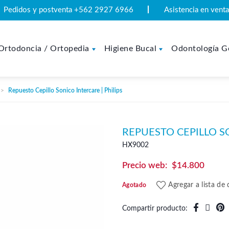
Pedidos y postventa +562 2927 6966
Asistencia en ven
Ortodoncia / Ortopedia
Higiene Bucal
Odontología G
Repuesto Cepillo Sonico Intercare | Philips
REPUESTO CEPILLO SO
HX9002
$
14.800
Agregar a lista de
Agotado
Compartir producto