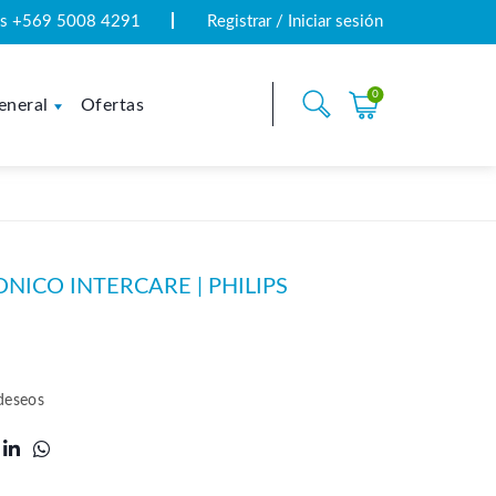
tas +569 5008 4291
Registrar / Iniciar sesión
0
eneral
Ofertas
NICO INTERCARE | PHILIPS
 deseos