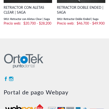
RETRACTOR CON ALETAS
RETRACTOR DOBLE ENDED |
CLEAR | SAGA
SAGA
SKU: Retractor con Aletas Clear | Saga
SKU: Retractor Doble Ended | Saga
Rango
Ra
$
20.700
-
$
28.200
$
46.700
-
$
49.900
de
de
precios:
pre
desde
de
$20.700
$4
hasta
ha
$28.200
$4
Portal de pago Webpay