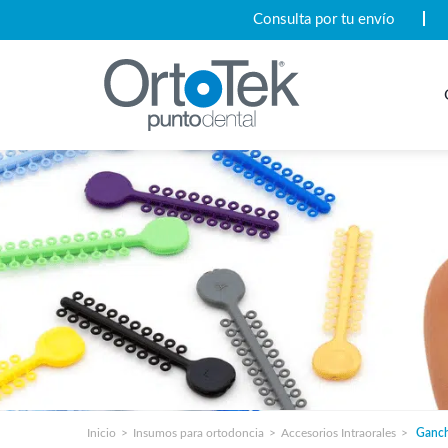
Consulta por tu envío
Inicio
Insumos para ortodoncia
Accesorios Intraorales
Ganc