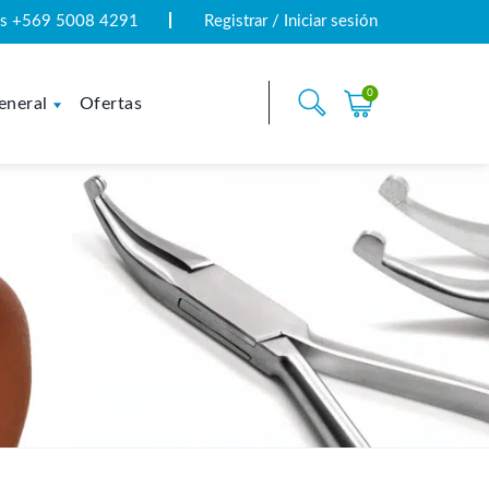
tas +569 5008 4291
Registrar / Iniciar sesión
0
eneral
Ofertas