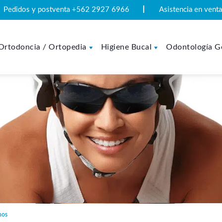
Pedidos y postventa +562 2927 6966
Asistencia en ven
Ortodoncia / Ortopedia
Higiene Bucal
Odontología G
hos