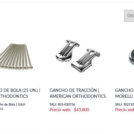
DE BOLA (25 UN.) |
GANCHO DE TRACCIÓN |
GANCHO 
RTHODONTICS
AMERICAN ORTHODONTICS
MORELLI
ho de Bola | G&H
SKU: 855-030756
SKU: 30211
cs
$
43.800