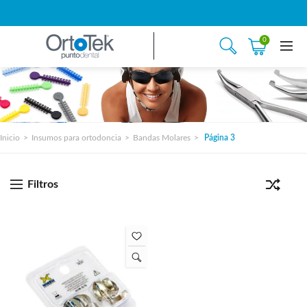
0
Inicio
Insumos para ortodoncia
Bandas Molares
Página 3
Filtros