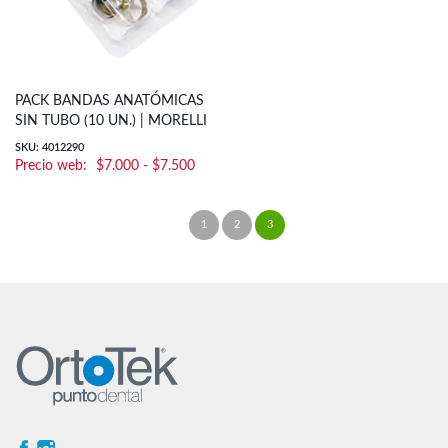
PACK BANDAS ANATÓMICAS
SIN TUBO (10 UN.) | MORELLI
SKU: 4012290
Rango
$
7.000
-
$
7.500
de
precios:
1
2
3
←
desde
$7.000
hasta
$7.500